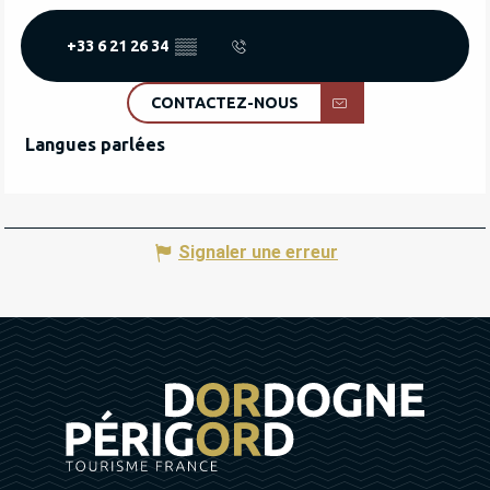
+33 6 21 26 34
▒▒
CONTACTEZ-NOUS
Langues parlées
Langues parlées
Signaler une erreur