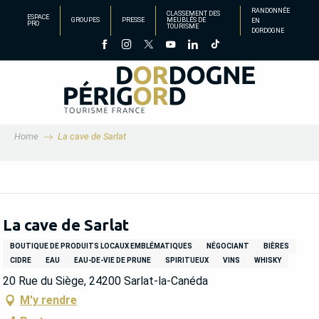
Aller
RANDONNÉE
CLASSEMENT DES
ESPACE
GROUPES
PRESSE
MEUBLÉS DE
EN
au
PRO
TOURISME
DORDOGNE
contenu
principal
Home
La cave de Sarlat
La cave de Sarlat
BOUTIQUE DE PRODUITS LOCAUX EMBLÉMATIQUES
NÉGOCIANT
BIÈRES
CIDRE
EAU
EAU-DE-VIE DE PRUNE
SPIRITUEUX
VINS
WHISKY
20 Rue du Siège, 24200 Sarlat-la-Canéda
M'y rendre