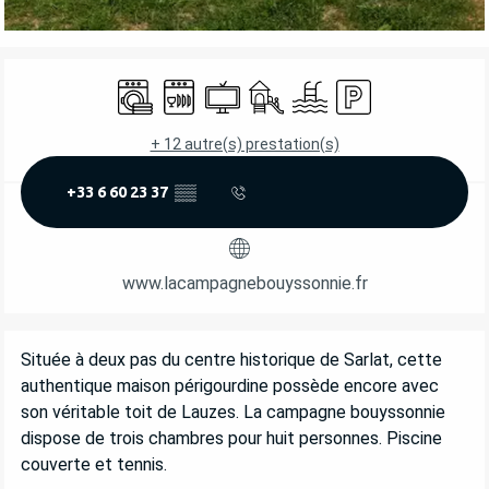
OUVERTURE ET COORDONNÉES
Lave linge
Lave vaisselle
Télévision
Jeux pour enfants / Espace jeu
Piscine
Parking
+ 12 autre(s) prestation(s)
+33 6 60 23 37
▒▒
www.lacampagnebouyssonnie.fr
DESCRIPTION
Située à deux pas du centre historique de Sarlat, cette 
authentique maison périgourdine possède encore avec 
son véritable toit de Lauzes. La campagne bouyssonnie 
dispose de trois chambres pour huit personnes. Piscine 
couverte et tennis.