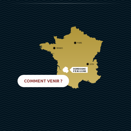
PARIS
RENNES
LYON
DORDOGNE
PÉRIGORD
BIARRITZ
COMMENT VENIR ?