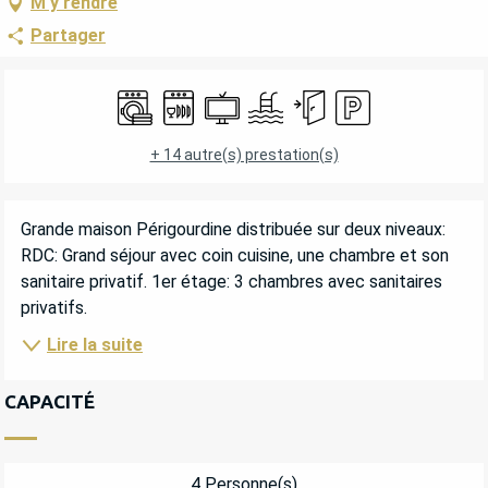
M'y rendre
Partager
OUVERTURE ET COORDONNÉES
Lave linge
Lave vaisselle
Télévision
Piscine
Entrée indépendante
Parking
+ 14 autre(s) prestation(s)
DESCRIPTION
Grande maison Périgourdine distribuée sur deux niveaux: 
RDC: Grand séjour avec coin cuisine, une chambre et son 
sanitaire privatif. 1er étage: 3 chambres avec sanitaires 
privatifs.
Lire la suite
CAPACITÉ
4 Personne(s)