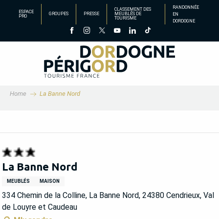
Aller
RANDONNÉE
CLASSEMENT DES
ESPACE
GROUPES
PRESSE
MEUBLÉS DE
EN
au
PRO
TOURISME
DORDOGNE
contenu
principal
Home
La Banne Nord
La Banne Nord
MEUBLÉS
MAISON
334 Chemin de la Colline, La Banne Nord, 24380 Cendrieux, Val
de Louyre et Caudeau