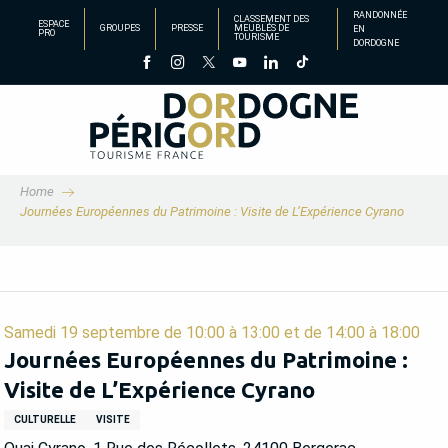
Aller
RANDONNÉE
CLASSEMENT DES
ESPACE
GROUPES
PRESSE
MEUBLÉS DE
EN
au
PRO
TOURISME
DORDOGNE
contenu
principal
Home
Journées Européennes du Patrimoine : Visite de L’Expérience Cyrano
Samedi 19 septembre de 10:00 à 13:00 et de 14:00 à 18:00
Journées Européennes du Patrimoine :
Visite de L’Expérience Cyrano
CULTURELLE
VISITE