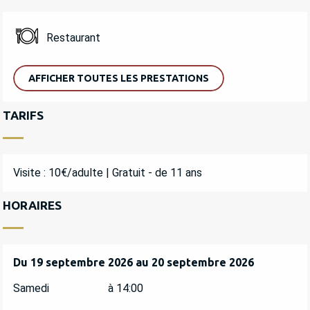
Restaurant
AFFICHER TOUTES LES PRESTATIONS
TARIFS
Visite : 10€/adulte | Gratuit - de 11 ans
HORAIRES
Du
Du
19 septembre 2026
19 septembre 2026
au
au
20 septembre 2026
20 septembre 2026
Samedi
à 14:00