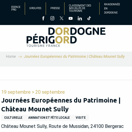
Aller
RANDONNÉE
CLASSEMENT DES
ESPACE
GROUPES
PRESSE
MEUBLÉS DE
EN
au
PRO
TOURISME
DORDOGNE
contenu
principal
Home
Journées Européennes du Patrimoine | Château Mounet Sully
19 septembre > 20 septembre
Journées Européennes du Patrimoine |
Château Mounet Sully
CULTURELLE
ANIMATION ET FÊTE LOCALE
VISITE
Château Mounet Sully, Route de Mussidan, 24100 Bergerac