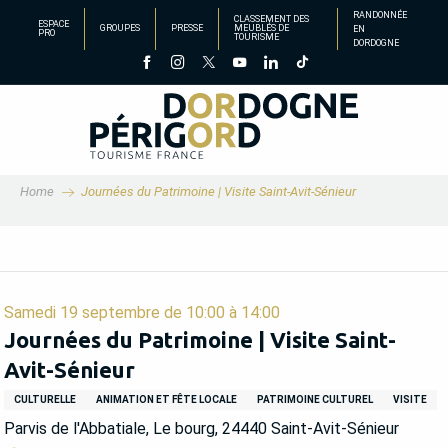
Aller
RANDONNÉE
CLASSEMENT DES
ESPACE
GROUPES
PRESSE
MEUBLÉS DE
EN
au
PRO
TOURISME
DORDOGNE
contenu
principal
Home
Journées du Patrimoine | Visite Saint-Avit-Sénieur
Samedi 19 septembre de 10:00 à 14:00
Journées du Patrimoine | Visite Saint-
Avit-Sénieur
CULTURELLE
ANIMATION ET FÊTE LOCALE
PATRIMOINE CULTUREL
VISITE
Parvis de l'Abbatiale, Le bourg, 24440 Saint-Avit-Sénieur