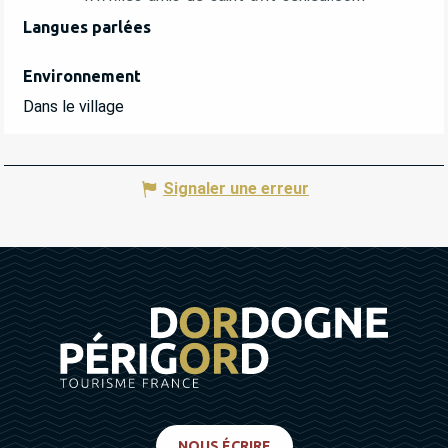
Langues parlées
Langues parlées
Environnement
Environnement
Dans le village
Signaler une erreur
NOUS ÉCRIRE