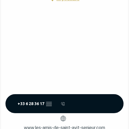
+33 6 28 36 17
▒▒
www.les-amis-de-saint-avit-senieur.com