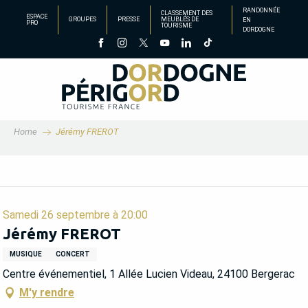
Aller
RANDONNÉE
CLASSEMENT DES
ESPACE
GROUPES
PRESSE
MEUBLÉS DE
EN
au
PRO
TOURISME
DORDOGNE
contenu
principal
Home
Jérémy FREROT
Samedi 26 septembre à 20:00
Jérémy FREROT
MUSIQUE
CONCERT
Centre événementiel, 1 Allée Lucien Videau, 24100 Bergerac
M'y rendre