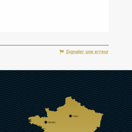
Signaler une erreur
PARIS
RENNES