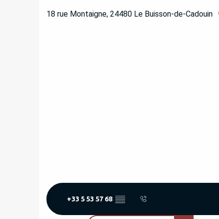
18 rue Montaigne, 24480 Le Buisson-de-Cadouin
+33 5 53 57 68
▒▒