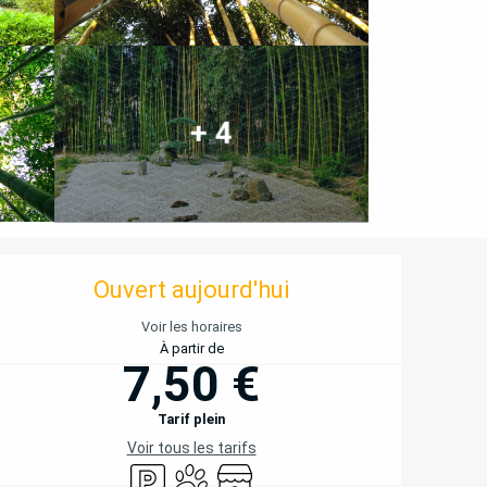
+ 4
OUVERTURE ET COORD
Ouvert aujourd'hui
Voir les horaires
À partir de
7,50 €
Tarif plein
Voir tous les tarifs
Parking
Animaux acceptés
Boutique