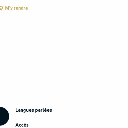
M'y rendre
Langues parlées
Langues parlées
Accès
Accès