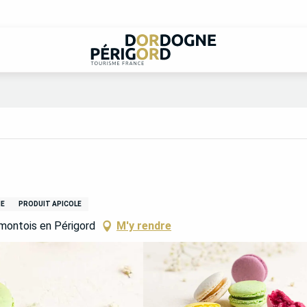
IE
PRODUIT APICOLE
montois en Périgord
M'y rendre