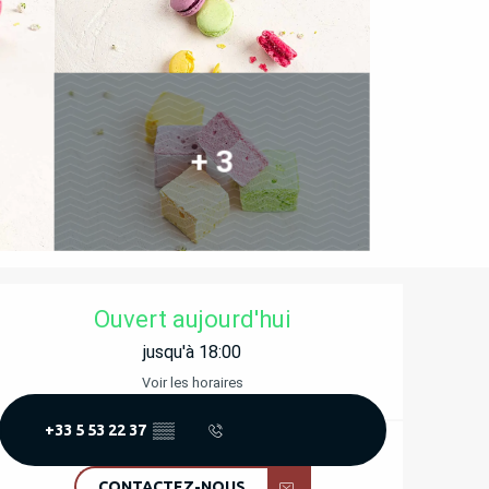
+ 3
OUVERTURE ET COORD
Ouvert aujourd'hui
jusqu'à 18:00
Voir les horaires
+33 5 53 22 37
▒▒
CONTACTEZ-NOUS