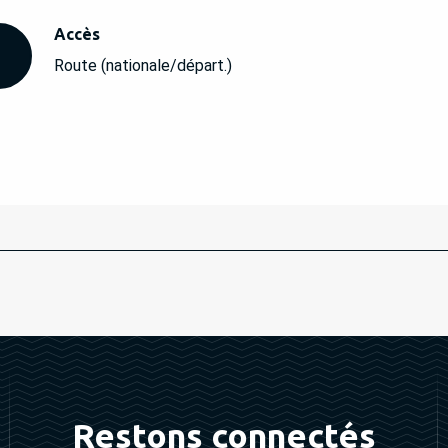
Accès
Accès
Route (nationale/départ.)
Restons connectés