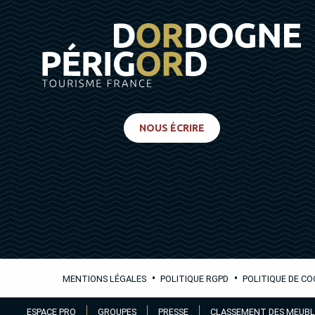
NOUS ÉCRIRE
•
•
MENTIONS LÉGALES
POLITIQUE RGPD
POLITIQUE DE CO
Aller
ESPACE PRO
GROUPES
PRESSE
CLASSEMENT DES MEUBL