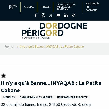
Aller
RANDONNÉE
CLASSEMENT DES
ESPACE
GROUPES
PRESSE
MEUBLÉS DE
EN
au
PRO
TOURISME
DORDOGNE
contenu
principal
Home
Il n'y a qu'à Banne...INYAQAB : La Petite Cabane
Il n'y a qu'à Banne...INYAQAB : La Petite
Cabane
MEUBLÉS
CABANE DANS LES ARBRES
HÉBERGEMENT INSOLITE
32 chemin de Banne, Banne, 24150 Cause-de-Clérans