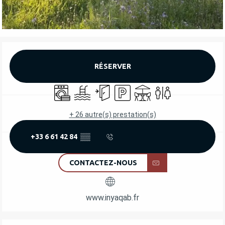
OUVERTURE ET COORDONNÉES
RÉSERVER
Lave linge
Piscine
Entrée indépendante
Parking
Terrasse
Toilettes
+ 26 autre(s) prestation(s)
+33 6 61 42 84
▒▒
CONTACTEZ-NOUS
www.inyaqab.fr