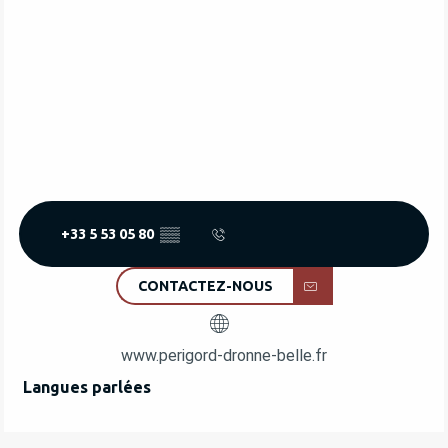
+33 5 53 05 80
▒▒
CONTACTEZ-NOUS
www.perigord-dronne-belle.fr
Langues parlées
Langues parlées