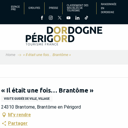
Aller
RANDONNÉE
CLASSEMENT DES
ESPACE
GROUPES
PRESSE
MEUBLÉS DE
EN
au
PRO
TOURISME
DORDOGNE
contenu
principal
Home
« Il était une fois… Brantôme »
« Il était une fois… Brantôme »
VISITE GUIDÉE DE VILLE, VILLAGE
24310 Brantome, Brantôme en Périgord
M'y rendre
Partager