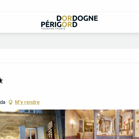
éda
M'y rendre