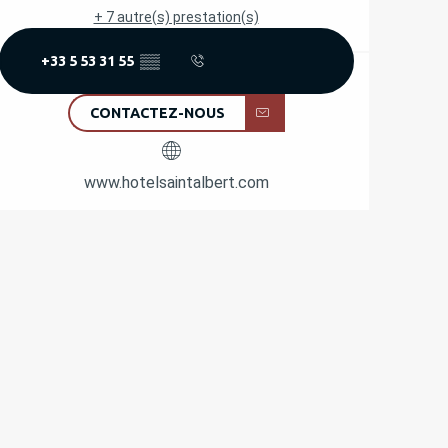
+ 7 autre(s) prestation(s)
+33 5 53 31 55
▒▒
CONTACTEZ-NOUS
www.hotelsaintalbert.com