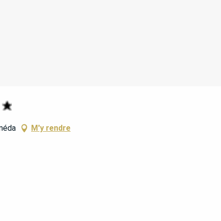
anéda
M'y rendre