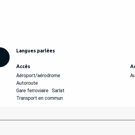
Langues parlées
Langues parlées
Accès
Accès
A
A
Aéroport/aérodrome
Au
Autoroute
Gare ferroviaire : Sarlat
Transport en commun