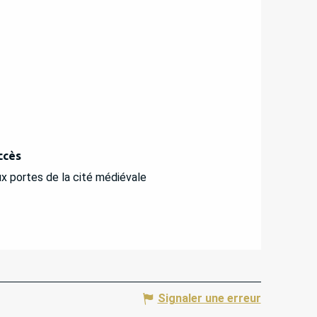
ccès
ccès
x portes de la cité médiévale
Signaler une erreur