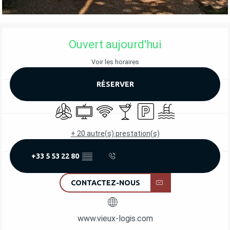
OUVERTURE ET COORDONNÉES
Ouvert aujourd'hui
Voir les horaires
RÉSERVER
Air conditionné
Télévision
WiFi
Bar / Buvette
Parking
Piscine
+ 20 autre(s) prestation(s)
+33 5 53 22 80
▒▒
CONTACTEZ-NOUS
www.vieux-logis.com