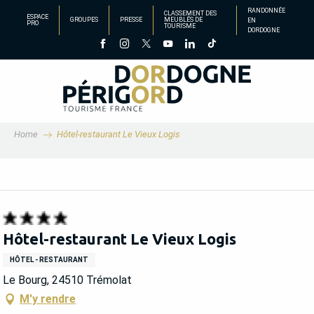
Aller
RANDONNÉE
CLASSEMENT DES
ESPACE
GROUPES
PRESSE
MEUBLÉS DE
EN
au
PRO
TOURISME
DORDOGNE
contenu
principal
Home
Hôtel-restaurant Le Vieux Logis
Hôtel-restaurant Le Vieux Logis
HÔTEL - RESTAURANT
Le Bourg, 24510 Trémolat
M'y rendre