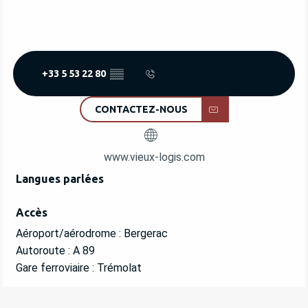
+33 5 53 22 80
▒▒
CONTACTEZ-NOUS
www.vieux-logis.com
Langues parlées
Langues parlées
Accès
Accès
Aéroport/aérodrome : Bergerac
Autoroute : A 89
Gare ferroviaire : Trémolat