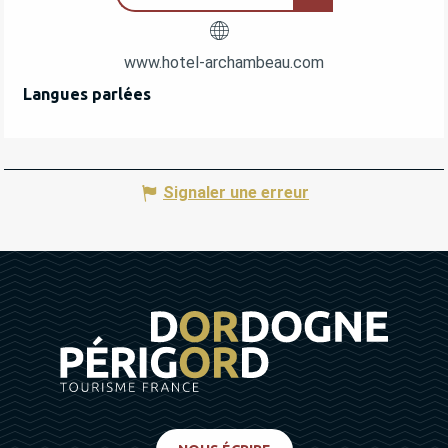
www.hotel-archambeau.com
Langues parlées
Langues parlées
Signaler une erreur