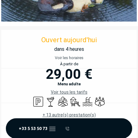
OUVERTURE ET COORDONNÉES
Ouvert aujourd'hui
dans 4 heures
Voir les horaires
À partir de
29,00 €
Menu adulte
Voir tous les tarifs
Parking
Bar / Buvette
Air conditionné
Jeux pour enfants / Espace jeu
Piscine
Salle de réunion
+ 13 autre(s) prestation(s)
+33 5 53 50 73
▒▒