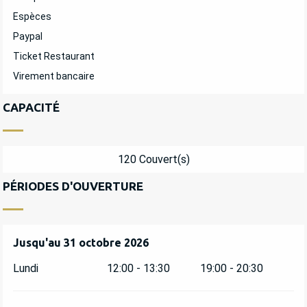
Espèces
Paypal
Ticket Restaurant
Virement bancaire
CAPACITÉ
120 Couvert(s)
PÉRIODES D'OUVERTURE
Du
Jusqu'au
3 avril 2026
31 octobre 2026
au
31 octobre 2026
Lundi
12:00 - 13:30
19:00 - 20:30