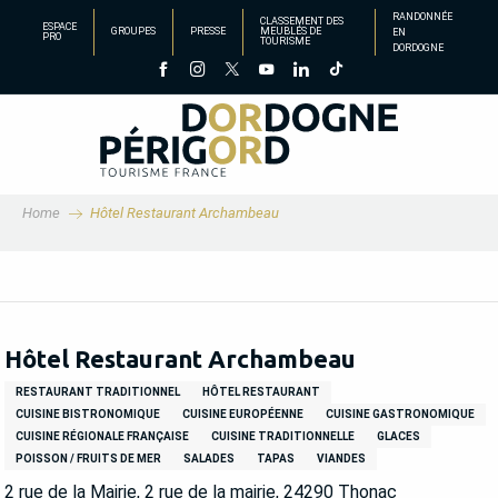
Aller
RANDONNÉE
CLASSEMENT DES
ESPACE
GROUPES
PRESSE
MEUBLÉS DE
EN
au
PRO
TOURISME
DORDOGNE
contenu
principal
Home
Hôtel Restaurant Archambeau
Hôtel Restaurant Archambeau
RESTAURANT TRADITIONNEL
HÔTEL RESTAURANT
CUISINE BISTRONOMIQUE
CUISINE EUROPÉENNE
CUISINE GASTRONOMIQUE
CUISINE RÉGIONALE FRANÇAISE
CUISINE TRADITIONNELLE
GLACES
POISSON / FRUITS DE MER
SALADES
TAPAS
VIANDES
2 rue de la Mairie, 2 rue de la mairie, 24290 Thonac