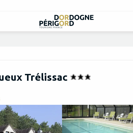
gueux Trélissac
e