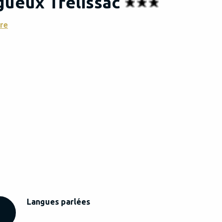
igueux Trélissac
re
Langues parlées
Langues parlées