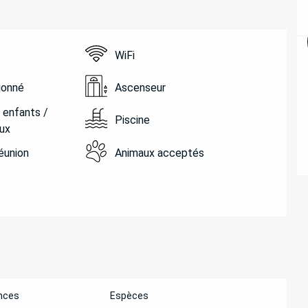
WiFi
tionné
Ascenseur
 enfants /
Piscine
ux
réunion
Animaux acceptés
nces
Espèces