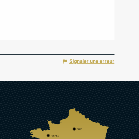
Signaler une erreur
PARIS
RENNES