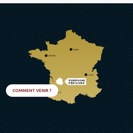
PARIS
RENNES
LYON
DORDOGNE
PÉRIGORD
COMMENT VENIR ?
BIARRITZ