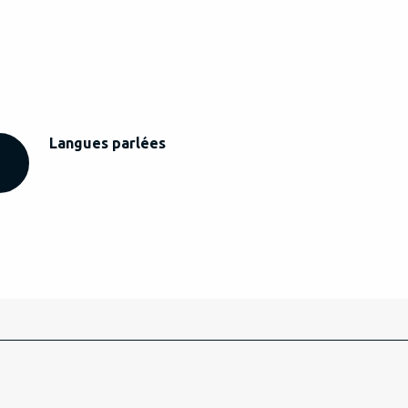
Langues parlées
Langues parlées