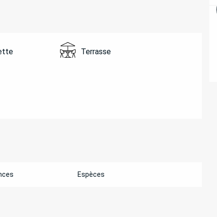
ette
Terrasse
nces
Espèces