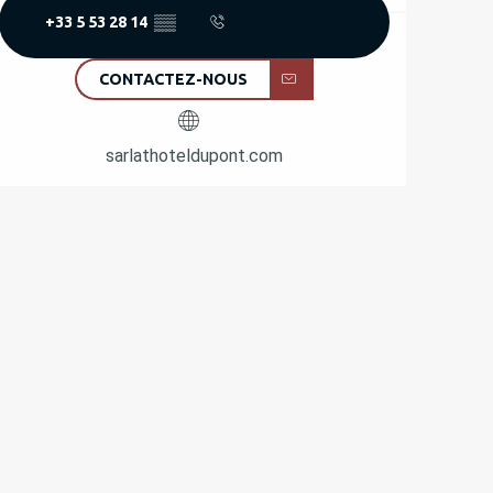
+33 5 53 28 14
▒▒
CONTACTEZ-NOUS
sarlathoteldupont.com