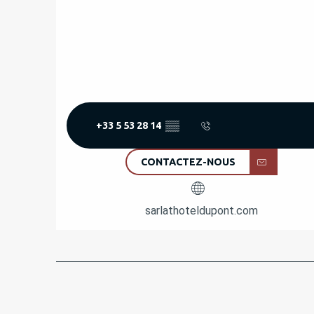
+33 5 53 28 14
▒▒
CONTACTEZ-NOUS
sarlathoteldupont.com