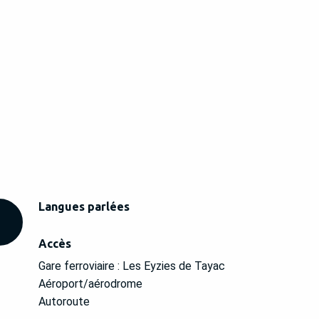
Langues parlées
Langues parlées
Accès
Accès
Gare ferroviaire : Les Eyzies de Tayac
Aéroport/aérodrome
Autoroute