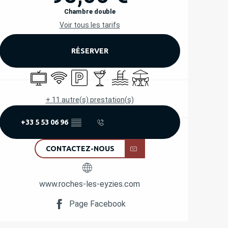
Chambre double
Voir tous les tarifs
RÉSERVER
Télévision
WiFi
Parking
Bar / Buvette
Piscine
Terrasse
+ 11 autre(s) prestation(s)
+33 5 53 06 96
▒▒
CONTACTEZ-NOUS
www.roches-les-eyzies.com
Page Facebook