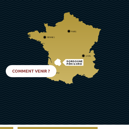
PARIS
RENNES
LYON
DORDOGNE
PÉRIGORD
COMMENT VENIR ?
BIARRITZ