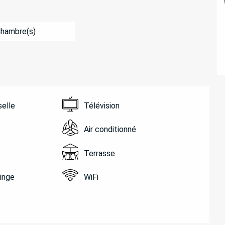
Chambre(s)
selle
Télévision
Air conditionné
Terrasse
linge
WiFi