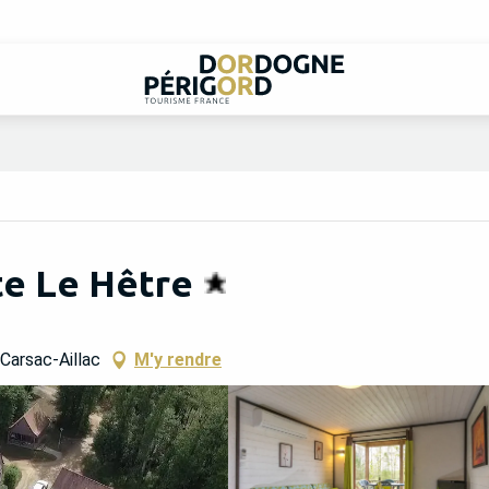
te Le Hêtre
Carsac-Aillac
M'y rendre