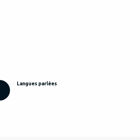
Langues parlées
Langues parlées