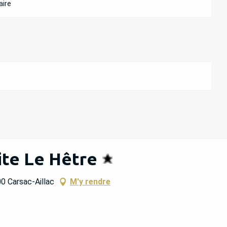
aire
ite Le Hêtre
0 Carsac-Aillac
M'y rendre