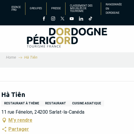
Aller
RANDONNÉE
CLASSEMENT DES
ESPACE
GROUPES
PRESSE
MEUBLÉS DE
EN
au
PRO
TOURISME
DORDOGNE
contenu
principal
Home
Hà Tiên
Hà Tiên
RESTAURANT À THÈME
RESTAURANT
CUISINE ASIATIQUE
11 rue Fénelon, 24200 Sarlat-la-Canéda
M'y rendre
Partager