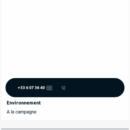
+33 6 07 36 40
▒▒
Environnement
Environnement
A la campagne