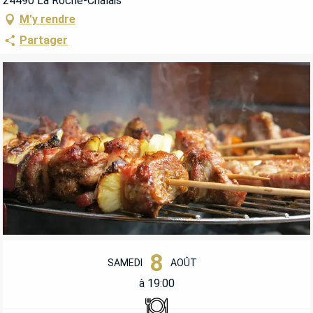
24490 La Roche-Chalais
M'y rendre
Partager
OUVERTURE ET COORDONNÉES
8
SAMEDI
AOÛT
à 19:00
Restaurant