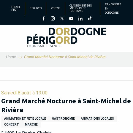
Aller
RANDONNÉE
CLASSEMENT DES
ESPACE
GROUPES
PRESSE
MEUBLÉS DE
EN
au
PRO
TOURISME
DORDOGNE
contenu
principal
Home
Grand Marché Nocturne à Saint-Michel de Rivière
Samedi 8 août à 19:00
Grand Marché Nocturne à Saint-Michel de
Rivière
ANIMATION ET FÊTE LOCALE
GASTRONOMIE
ANIMATIONS LOCALES
CONCERT
MARCHÉ