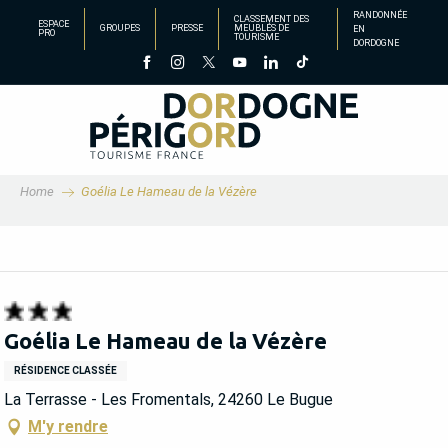
Aller
RANDONNÉE
CLASSEMENT DES
ESPACE
GROUPES
PRESSE
MEUBLÉS DE
EN
au
PRO
TOURISME
DORDOGNE
contenu
principal
Home
Goélia Le Hameau de la Vézère
Goélia Le Hameau de la Vézère
RÉSIDENCE CLASSÉE
La Terrasse - Les Fromentals, 24260 Le Bugue
M'y rendre