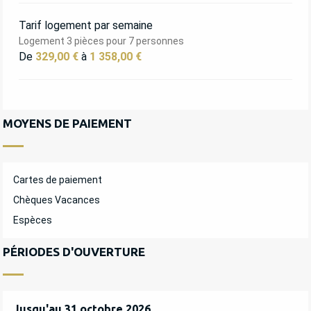
Tarif logement par semaine
Logement 3 pièces pour 7 personnes
De
329,00 €
à
1 358,00 €
MOYENS DE PAIEMENT
Cartes de paiement
Chèques Vacances
Espèces
PÉRIODES D'OUVERTURE
Du
Jusqu'au
4 avril 2026
31 octobre 2026
au
31 octobre 2026