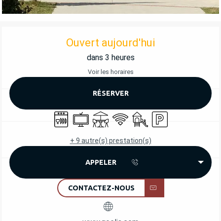
OUVERTURE ET COORDONNÉES
Ouvert aujourd'hui
dans 3 heures
Voir les horaires
RÉSERVER
Lave vaisselle
Télévision
Terrasse
WiFi
Jeux pour enfants / Espac
Parking
+ 9 autre(s) prestation(s)
APPELER
CONTACTEZ-NOUS