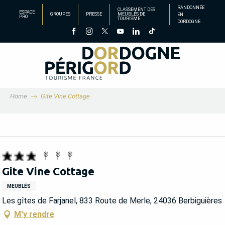
Aller
RANDONNÉE
CLASSEMENT DES
ESPACE
GROUPES
PRESSE
MEUBLÉS DE
EN
au
PRO
TOURISME
DORDOGNE
contenu
principal
Home
Gite Vine Cottage
Gite Vine Cottage
MEUBLÉS
Les gîtes de Farjanel, 833 Route de Merle, 24036 Berbiguières
M'y rendre