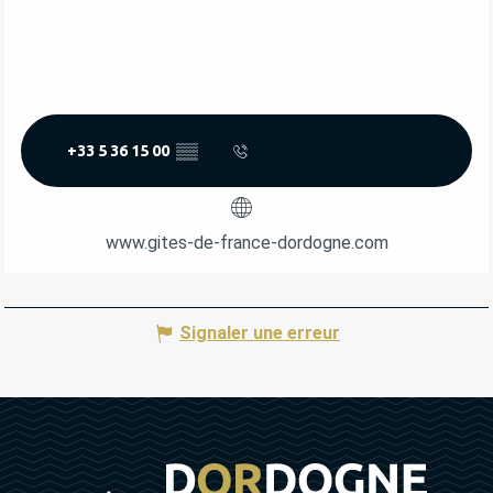
+33 5 36 15 00
▒▒
www.gites-de-france-dordogne.com
Signaler une erreur