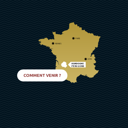
PARIS
RENNES
LYON
DORDOGNE
PÉRIGORD
BIARRITZ
COMMENT VENIR ?