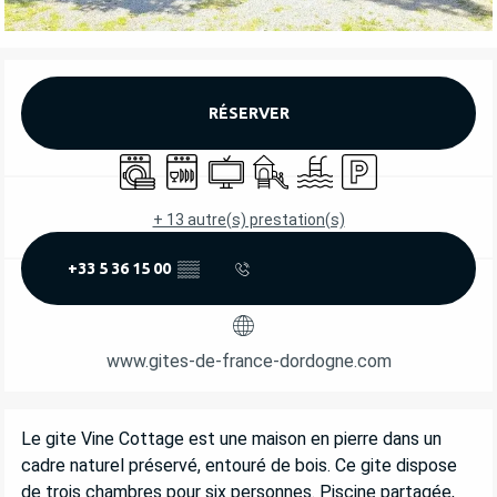
OUVERTURE ET COORDONNÉES
RÉSERVER
Lave linge
Lave vaisselle
Télévision
Jeux pour enfants / Espace jeu
Piscine
Parking
+ 13 autre(s) prestation(s)
+33 5 36 15 00
▒▒
www.gites-de-france-dordogne.com
DESCRIPTION
Le gite Vine Cottage est une maison en pierre dans un 
cadre naturel préservé, entouré de bois. Ce gite dispose 
de trois chambres pour six personnes. Piscine partagée, 