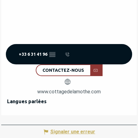
+33 6 31 41 96
▒▒
CONTACTEZ-NOUS
www.cottagedelamothe.com
Langues parlées
Langues parlées
Signaler une erreur