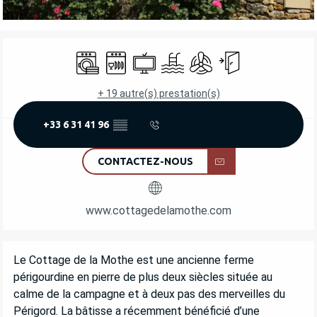
OUVERTURE ET COORDONNÉES
Lave linge
Lave vaisselle
Télévision
Piscine
Air conditionné
Entrée indépendant
+ 19 autre(s) prestation(s)
+33 6 31 41 96
▒▒
CONTACTEZ-NOUS
www.cottagedelamothe.com
DESCRIPTION
Le Cottage de la Mothe est une ancienne ferme 
périgourdine en pierre de plus deux siècles située au 
calme de la campagne et à deux pas des merveilles du 
Périgord. La bâtisse a récemment bénéficié d’une 