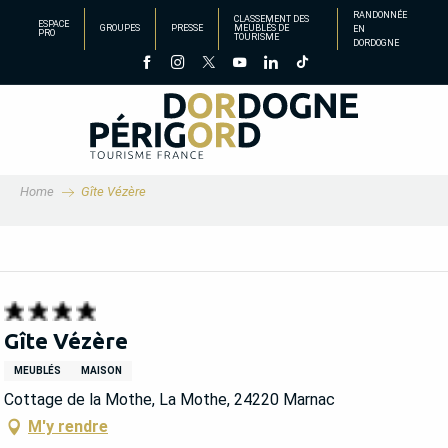
Aller
RANDONNÉE
CLASSEMENT DES
ESPACE
GROUPES
PRESSE
MEUBLÉS DE
EN
au
PRO
TOURISME
DORDOGNE
contenu
principal
Home
Gîte Vézère
Gîte Vézère
MEUBLÉS
MAISON
Cottage de la Mothe, La Mothe, 24220 Marnac
M'y rendre