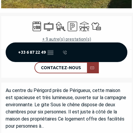
OUVERTURE ET COORDONNÉES
Lave vaisselle
Télévision
Jeux pour enfants / Espace jeux
Parking
Terrasse
Draps et linge
+ 9 autre(s) prestation(s)
+33 6 87 22 49
▒▒
CONTACTEZ-NOUS
DESCRIPTION
Au centre du Périgord près de Périgueux, cette maison 
est spacieuse et très lumineuse, ouverte sur la campagne 
environnante. Le gite Sous le chêne dispose de deux 
chambres pour six personnes. Il est juste à côté de la 
maison des propriétaires Ce logement offre des facilités 
pour personnes à...