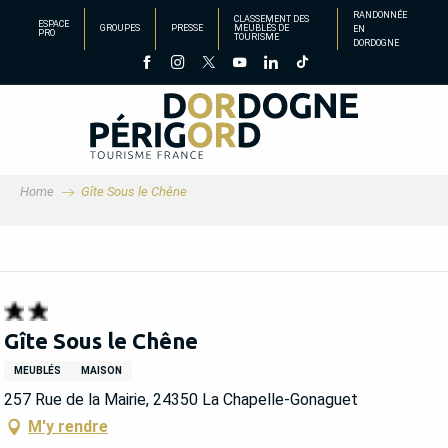
Aller
RANDONNÉE
CLASSEMENT DES
ESPACE
GROUPES
PRESSE
MEUBLÉS DE
EN
au
PRO
TOURISME
DORDOGNE
contenu
principal
Home
Gîte Sous le Chêne
Gîte Sous le Chêne
MEUBLÉS
MAISON
257 Rue de la Mairie, 24350 La Chapelle-Gonaguet
M'y rendre