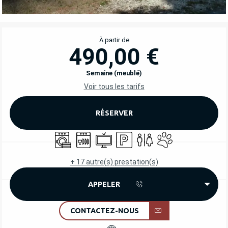
OUVERTURE ET COORDONNÉES
À partir de
490,00 €
Semaine (meublé)
Voir tous les tarifs
RÉSERVER
Lave linge
Lave vaisselle
Télévision
Parking
Toilettes
Animaux acceptés
+ 17 autre(s) prestation(s)
APPELER
CONTACTEZ-NOUS