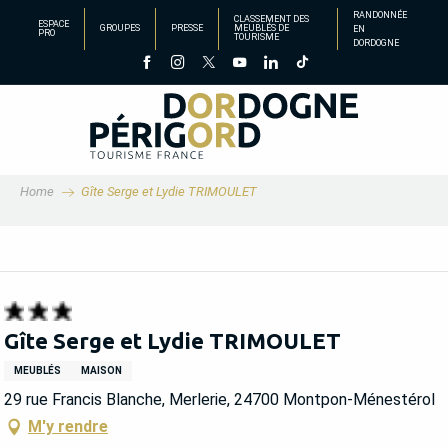
Aller
RANDONNÉE
CLASSEMENT DES
ESPACE
GROUPES
PRESSE
MEUBLÉS DE
EN
au
PRO
TOURISME
DORDOGNE
contenu
principal
Home
Gîte Serge et Lydie TRIMOULET
Gîte Serge et Lydie TRIMOULET
MEUBLÉS
MAISON
29 rue Francis Blanche, Merlerie, 24700 Montpon-Ménestérol
M'y rendre