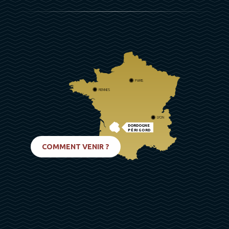
PARIS
RENNES
LYON
DORDOGNE
PÉRIGORD
BIARRITZ
COMMENT VENIR ?