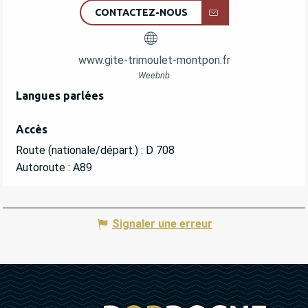
CONTACTEZ-NOUS
www.gite-trimoulet-montpon.fr
Weebnb
Langues parlées
Langues parlées
Accès
Accès
Route (nationale/départ.) : D 708
Autoroute : A89
Signaler une erreur