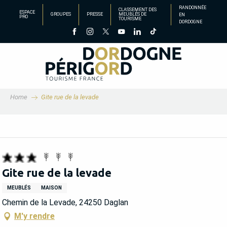
Aller
RANDONNÉE
CLASSEMENT DES
ESPACE
GROUPES
PRESSE
MEUBLÉS DE
EN
au
PRO
TOURISME
DORDOGNE
contenu
principal
Home
Gite rue de la levade
Gite rue de la levade
MEUBLÉS
MAISON
Chemin de la Levade, 24250 Daglan
M'y rendre