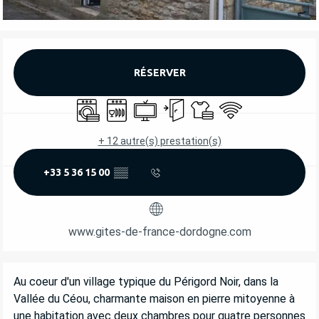
OUVERTURE ET COORDONNÉES
RÉSERVER
Lave linge
Lave vaisselle
Télévision
Entrée indépendante
Draps et linge
WiFi
+ 12 autre(s) prestation(s)
+33 5 36 15 00
▒▒
www.gites-de-france-dordogne.com
DESCRIPTION
Au coeur d'un village typique du Périgord Noir, dans la 
Vallée du Céou, charmante maison en pierre mitoyenne à 
une habitation avec deux chambres pour quatre personnes 