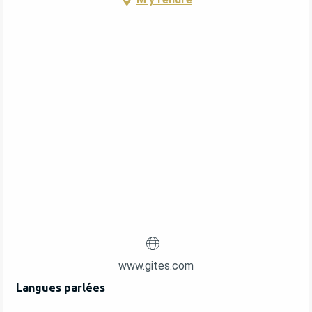
www.gites.com
Langues parlées
Langues parlées