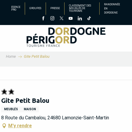
Aller
RANDONNÉE
CLASSEMENT DES
ESPACE
GROUPES
PRESSE
MEUBLÉS DE
EN
au
PRO
TOURISME
DORDOGNE
contenu
principal
Home
Gite Petit Balou
Gite Petit Balou
MEUBLÉS
MAISON
8 Route du Cambalou, 24680 Lamonzie-Saint-Martin
M'y rendre