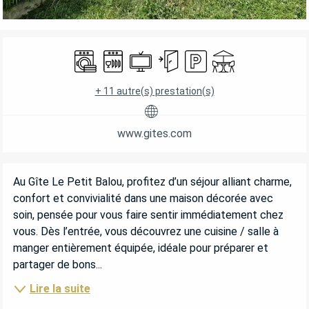
OUVERTURE ET COORDONNÉES
Lave linge
Lave vaisselle
Télévision
Entrée indépendante
Parking
Terrasse
+ 11 autre(s) prestation(s)
www.gites.com
DESCRIPTION
Au Gîte Le Petit Balou, profitez d’un séjour alliant charme, 
confort et convivialité dans une maison décorée avec 
soin, pensée pour vous faire sentir immédiatement chez 
vous. Dès l’entrée, vous découvrez une cuisine / salle à 
manger entièrement équipée, idéale pour préparer et 
partager de bons...
Lire la suite