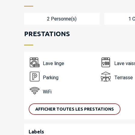
2 Personne(s)
1 
PRESTATIONS
Lave linge
Lave vais
Parking
Terrasse
WiFi
AFFICHER TOUTES LES PRESTATIONS
OFFRES DE PREST
Labels
Labels