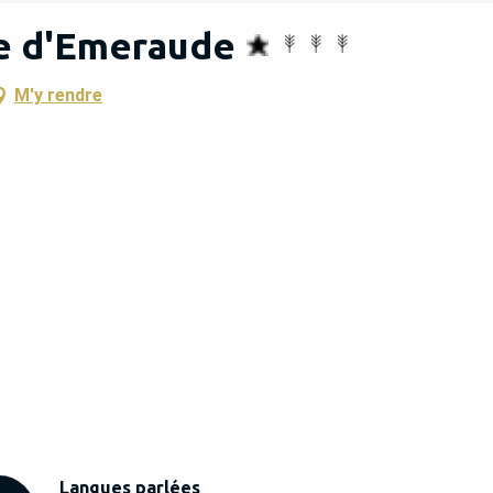
le d'Emeraude
M'y rendre
Langues parlées
Langues parlées