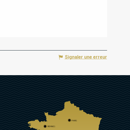
Signaler une erreur
PARIS
RENNES