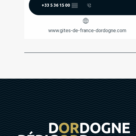
+33 5 36 15 00
▒▒
www.gites-de-france-dordogne.com