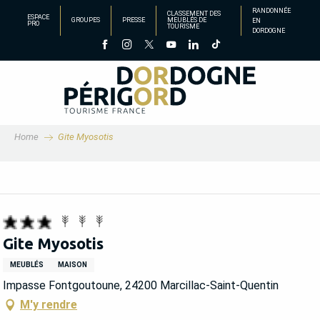
Aller
RANDONNÉE
CLASSEMENT DES
ESPACE
GROUPES
PRESSE
MEUBLÉS DE
EN
au
PRO
TOURISME
DORDOGNE
contenu
principal
Home
Gite Myosotis
Gite Myosotis
MEUBLÉS
MAISON
Impasse Fontgoutoune, 24200 Marcillac-Saint-Quentin
M'y rendre