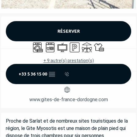
OUVERTURE ET COORDONNÉES
RÉSERVER
Lave linge
Lave vaisselle
Télévision
Parking
Terrasse
Draps et linge
+ 9 autre(s) prestation(s)
+33 5 36 15 00
▒▒
www.gites-de-france-dordogne.com
DESCRIPTION
Proche de Sarlat et de nombreux sites touristiques de la 
région, le Gite Myosotis est une maison de plain pied qui 
dispose de trois chambres pour six personnes.