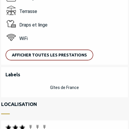
Terrasse
Draps et linge
WiFi
AFFICHER TOUTES LES PRESTATIONS
OFFRES DE PRESTATIONS
Labels
Labels
Gîtes de France
LOCALISATION