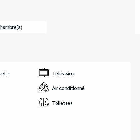
Chambre(s)
selle
Télévision
Air conditionné
Toilettes