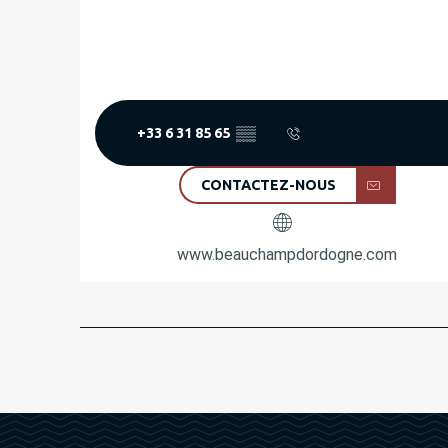
+33 6 31 85 65
▒▒
CONTACTEZ-NOUS
www.beauchampdordogne.com