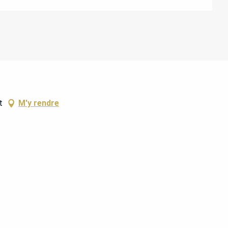
t
M'y rendre