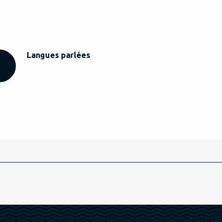
Langues parlées
Langues parlées