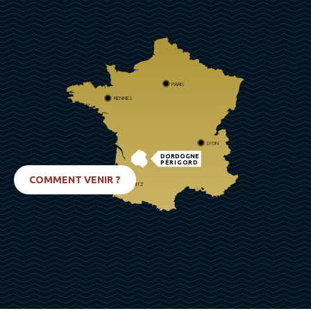
PARIS
RENNES
LYON
DORDOGNE
PÉRIGORD
COMMENT VENIR ?
BIARRITZ