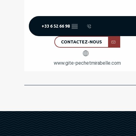
+33 6 52 66 98
▒▒
CONTACTEZ-NOUS
www.gite-pechetmirabelle.com