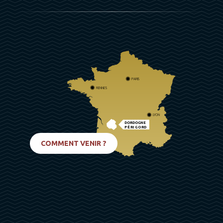
PARIS
RENNES
LYON
DORDOGNE
PÉRIGORD
BIARRITZ
COMMENT VENIR ?