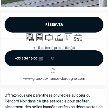
OUVERTURE ET COORDONNÉES
RÉSERVER
Lave linge
Lave vaisselle
Télévision
Piscine
Parking
Terrasse
+ 15 autre(s) prestation(s)
+33 5 36 15 00
▒▒
www.gites-de-france-dordogne.com
DESCRIPTION
Offrez-vous une parenthèse privilégiée au cœur du 
Périgord Noir dans ce gite est idéale pour profiter 
pleinement des belles journées après vos découvertes de 