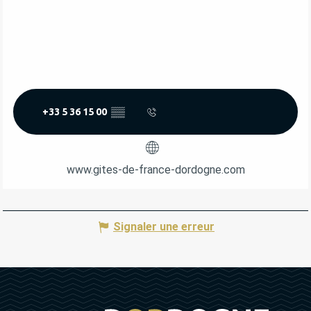
+33 5 36 15 00
▒▒
www.gites-de-france-dordogne.com
Signaler une erreur