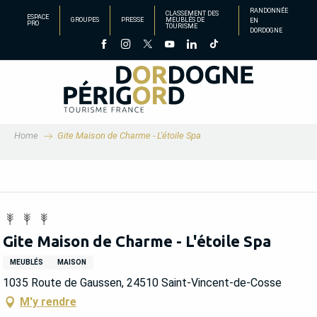
Aller
RANDONNÉE
CLASSEMENT DES
ESPACE
GROUPES
PRESSE
MEUBLÉS DE
EN
au
PRO
TOURISME
DORDOGNE
contenu
principal
Home
Gite Maison de Charme - L'étoile Spa
Gite Maison de Charme - L'étoile Spa
MEUBLÉS
MAISON
1035 Route de Gaussen, 24510 Saint-Vincent-de-Cosse
M'y rendre