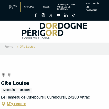
Aller
RANDONNÉE
CLASSEMENT DES
ESPACE
GROUPES
PRESSE
MEUBLÉS DE
EN
au
PRO
TOURISME
DORDOGNE
contenu
principal
Home
Gite Louise
Gite Louise
MEUBLÉS
MAISON
Le Hameau de Cureboursil, Cureboursil, 24200 Vitrac
M'y rendre