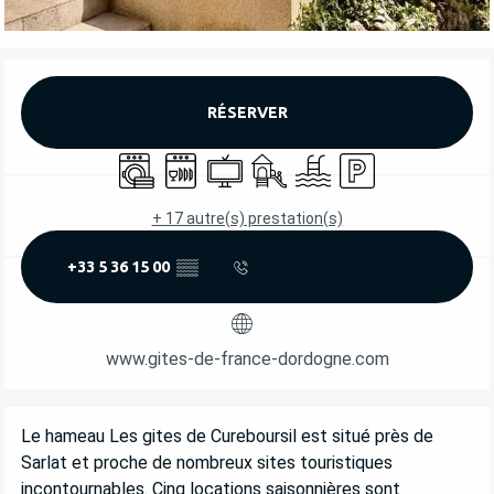
OUVERTURE ET COORDONNÉES
RÉSERVER
Lave linge
Lave vaisselle
Télévision
Jeux pour enfants / Espace jeu
Piscine
Parking
+ 17 autre(s) prestation(s)
+33 5 36 15 00
▒▒
www.gites-de-france-dordogne.com
DESCRIPTION
Le hameau Les gites de Cureboursil est situé près de 
Sarlat et proche de nombreux sites touristiques 
incontournables. Cinq locations saisonnières sont 