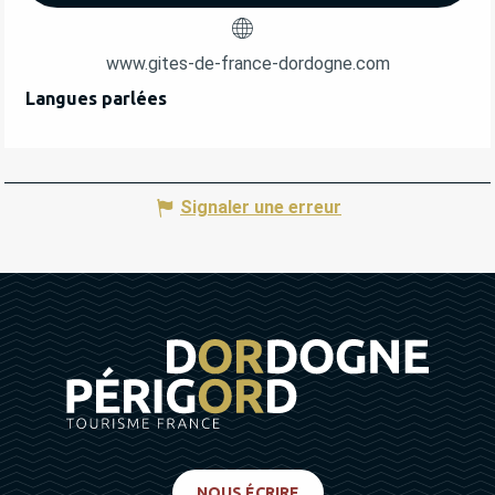
www.gites-de-france-dordogne.com
Langues parlées
Langues parlées
Signaler une erreur
NOUS ÉCRIRE