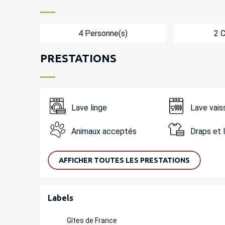
4 Personne(s)
2 
PRESTATIONS
Lave linge
Lave vais
Animaux acceptés
Draps et 
AFFICHER TOUTES LES PRESTATIONS
OFFRES DE PREST
Labels
Labels
Gîtes de France