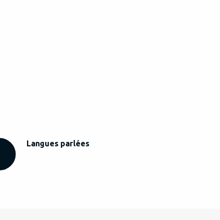
Langues parlées
Langues parlées