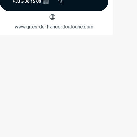
+33 5 36 15 00
▒▒
www.gites-de-france-dordogne.com