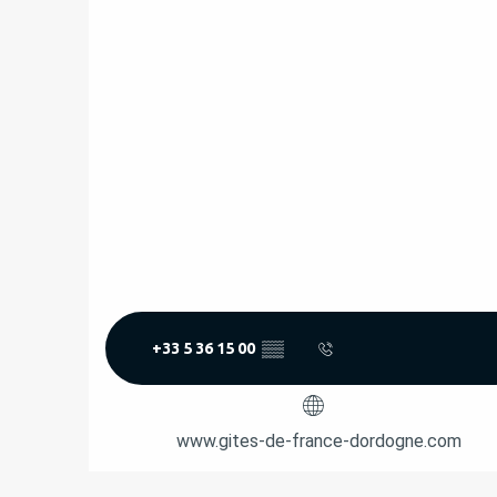
+33 5 36 15 00
▒▒
www.gites-de-france-dordogne.com