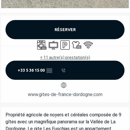
OUVERTURE ET COORDONNÉES
RÉSERVER
Lave linge
Télévision
Parking
Draps et linge
WiFi
+ 11 autre(s) prestation(s)
+33 5 36 15 00
▒▒
www.gites-de-france-dordogne.com
DESCRIPTION
Propriété agricole de noyers et céréales composée de 9 
gîtes avec un magnifique panorama sur la Vallée de La 
Dordogne. Le gite Les Fuschias est un appartement 