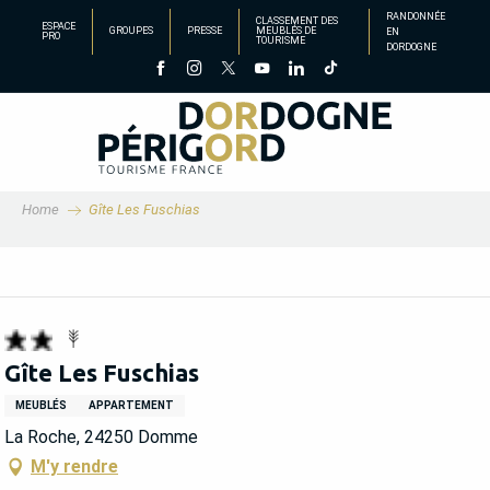
Aller
RANDONNÉE
CLASSEMENT DES
ESPACE
GROUPES
PRESSE
MEUBLÉS DE
EN
au
PRO
TOURISME
DORDOGNE
contenu
principal
Home
Gîte Les Fuschias
Gîte Les Fuschias
MEUBLÉS
APPARTEMENT
La Roche, 24250 Domme
M'y rendre