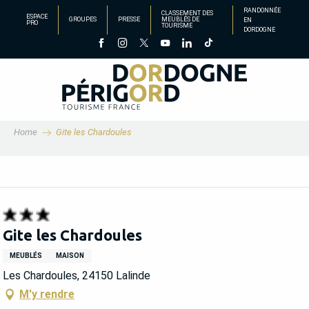
Aller
RANDONNÉE
CLASSEMENT DES
ESPACE
GROUPES
PRESSE
MEUBLÉS DE
EN
au
PRO
TOURISME
DORDOGNE
contenu
principal
Home
Gite les Chardoules
Gite les Chardoules
MEUBLÉS
MAISON
Les Chardoules, 24150 Lalinde
M'y rendre