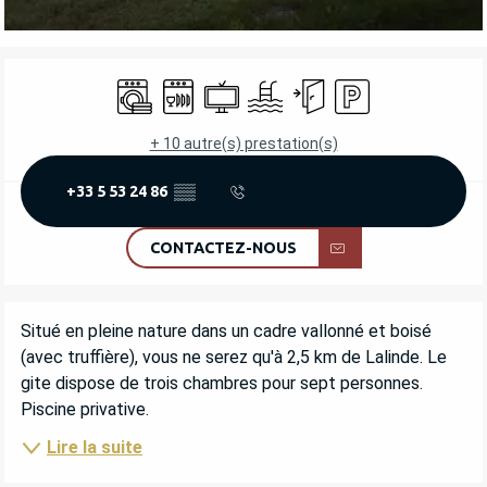
OUVERTURE ET COORDONNÉES
Lave linge
Lave vaisselle
Télévision
Piscine
Entrée indépendante
Parking
+ 10 autre(s) prestation(s)
+33 5 53 24 86
▒▒
CONTACTEZ-NOUS
DESCRIPTION
Situé en pleine nature dans un cadre vallonné et boisé 
(avec truffière), vous ne serez qu'à 2,5 km de Lalinde. Le 
gite dispose de trois chambres pour sept personnes. 
Piscine privative.
Lire la suite