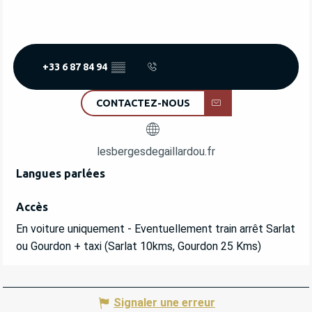
+33 6 87 84 94
▒▒
CONTACTEZ-NOUS
lesbergesdegaillardou.fr
Langues parlées
Langues parlées
Accès
Accès
En voiture uniquement - Eventuellement train arrêt Sarlat
ou Gourdon + taxi (Sarlat 10kms, Gourdon 25 Kms)
Signaler une erreur