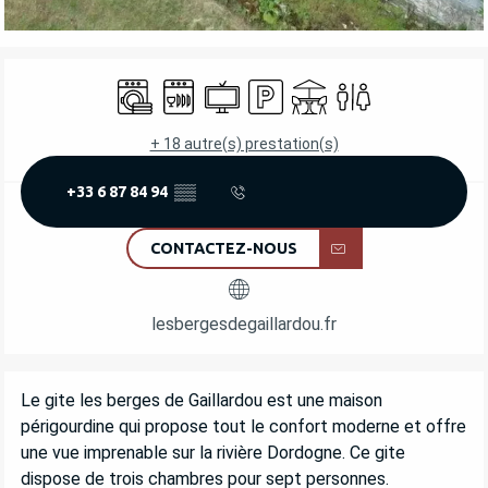
OUVERTURE ET COORDONNÉES
Lave linge
Lave vaisselle
Télévision
Parking
Terrasse
Toilettes
+ 18 autre(s) prestation(s)
+33 6 87 84 94
▒▒
CONTACTEZ-NOUS
lesbergesdegaillardou.fr
DESCRIPTION
Le gite les berges de Gaillardou est une maison 
périgourdine qui propose tout le confort moderne et offre 
une vue imprenable sur la rivière Dordogne. Ce gite 
dispose de trois chambres pour sept personnes.