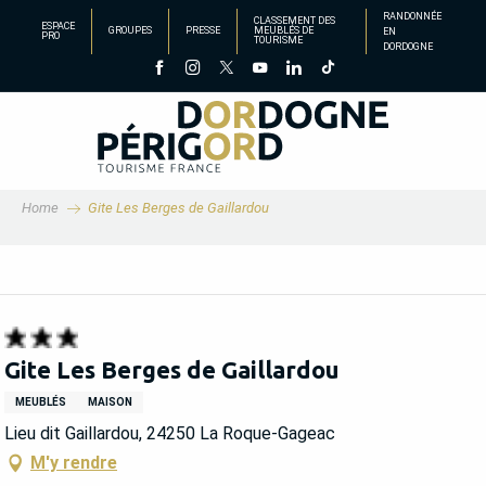
Aller
RANDONNÉE
CLASSEMENT DES
ESPACE
GROUPES
PRESSE
MEUBLÉS DE
EN
au
PRO
TOURISME
DORDOGNE
contenu
principal
Home
Gite Les Berges de Gaillardou
Gite Les Berges de Gaillardou
MEUBLÉS
MAISON
Lieu dit Gaillardou, 24250 La Roque-Gageac
M'y rendre