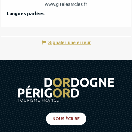
www.gitelesarcies.fr
Langues parlées
Langues parlées
Signaler une erreur
NOUS ÉCRIRE