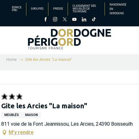
Aller
RANDONNÉE
CLASSEMENT DES
ESPACE
GROUPES
PRESSE
MEUBLÉS DE
EN
au
PRO
TOURISME
DORDOGNE
contenu
principal
Home
Gite les Arcies "La maison"
Gite les Arcies "La maison"
MEUBLÉS
MAISON
811 voie de la Font Jeannissou, Les Arcies, 24390 Boisseuilh
M'y rendre