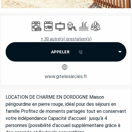
OUVERTURE ET COORDONNÉES
Lave linge
Lave vaisselle
Télévision
Jeux pour enfants / Espace jeu
Piscine
Air conditionné
+ 30 autre(s) prestation(s)
APPELER
www.gitelesarcies.fr
DESCRIPTION
LOCATION DE CHARME EN DORDOGNE Maison 
périgourdine en pierre rouge, idéal pour des séjours en 
famille Profitez de moments partagés tout en conservant 
votre indépendance Capacité d’accueil : jusqu’à 4 
personnes (possibilité d’accueil supplémentaire grâce à 