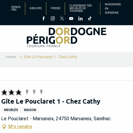
Aller
RANDONNÉE
CLASSEMENT DES
ESPACE
GROUPES
PRESSE
MEUBLÉS DE
EN
au
PRO
TOURISME
DORDOGNE
contenu
principal
Home
Gîte Le Pouclaret 1 - Chez Cathy
Gîte Le Pouclaret 1 - Chez Cathy
MEUBLÉS
MAISON
Le Pouclaret - Marsaneix, 24750 Marsaneix, Sanilhac
M'y rendre