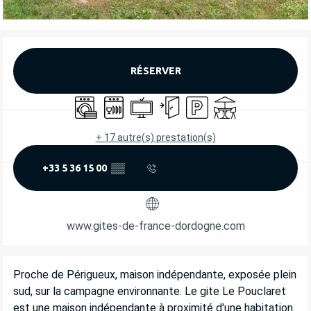
OUVERTURE ET COORDONNÉES
RÉSERVER
Lave linge
Lave vaisselle
Télévision
Entrée indépendante
Parking
Terrasse
+ 17 autre(s) prestation(s)
+33 5 36 15 00
▒▒
www.gites-de-france-dordogne.com
DESCRIPTION
Proche de Périgueux, maison indépendante, exposée plein 
sud, sur la campagne environnante. Le gite Le Pouclaret 
est une maison indépendante à proximité d'une habitation 