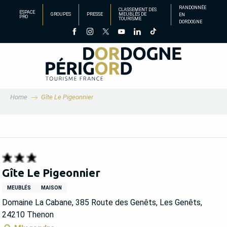
Aller
RANDONNÉE
CLASSEMENT DES
ESPACE
GROUPES
PRESSE
MEUBLÉS DE
EN
au
PRO
TOURISME
DORDOGNE
contenu
principal
Home
Gîte Le Pigeonnier
Gîte Le Pigeonnier
MEUBLÉS
MAISON
Domaine La Cabane, 385 Route des Genêts, Les Genêts,
24210 Thenon