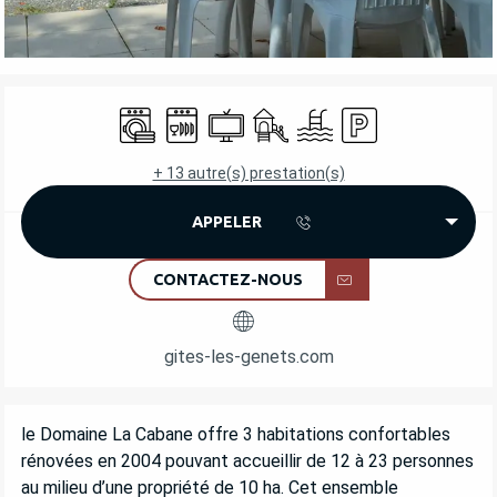
OUVERTURE ET COORDONNÉES
Lave linge
Lave vaisselle
Télévision
Jeux pour enfants / Espace jeu
Piscine
Parking
+ 13 autre(s) prestation(s)
APPELER
CONTACTEZ-NOUS
gites-les-genets.com
DESCRIPTION
le Domaine La Cabane offre 3 habitations confortables 
rénovées en 2004 pouvant accueillir de 12 à 23 personnes 
au milieu d’une propriété de 10 ha. Cet ensemble 