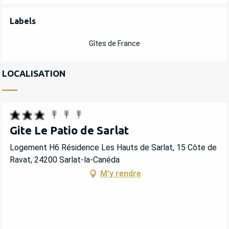
OFFRES DE PRESTATIONS
Labels
Labels
Gîtes de France
LOCALISATION
Gite Le Patio de Sarlat
Logement H6 Résidence Les Hauts de Sarlat, 15 Côte de
Ravat, 24200 Sarlat-la-Canéda
M'y rendre