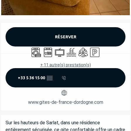
OUVERTURE ET COORDONNÉES
RÉSERVER
Lave linge
Lave vaisselle
Télévision
Piscine
Air conditionné
Parking
+ 11 autre(s) prestation(s)
+33 5 36 15 00
▒▒
www.gites-de-france-dordogne.com
DESCRIPTION
Sur les hauteurs de Sarlat, dans une résidence 
entièrement sécurisée, ce gite confortable offre un cadre 