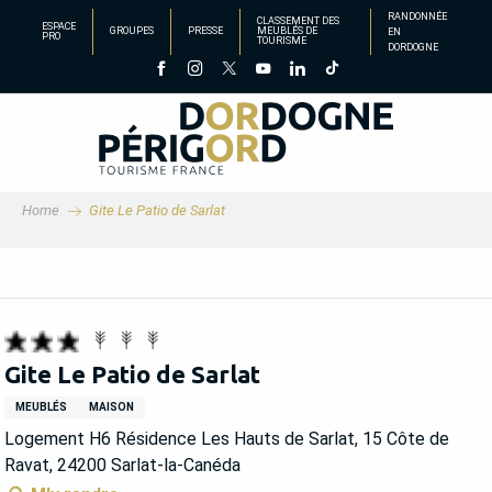
Aller
RANDONNÉE
CLASSEMENT DES
ESPACE
GROUPES
PRESSE
MEUBLÉS DE
EN
au
PRO
TOURISME
DORDOGNE
contenu
principal
Home
Gite Le Patio de Sarlat
Gite Le Patio de Sarlat
MEUBLÉS
MAISON
Logement H6 Résidence Les Hauts de Sarlat, 15 Côte de
Ravat, 24200 Sarlat-la-Canéda