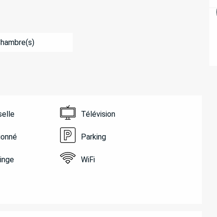
Chambre(s)
selle
Télévision
tionné
Parking
linge
WiFi