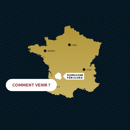
PARIS
RENNES
LYON
DORDOGNE
PÉRIGORD
COMMENT VENIR ?
BIARRITZ