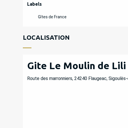
OFFRES DE PREST
Labels
Labels
Gîtes de France
LOCALISATION
Gite Le Moulin de Lili
Route des marronniers, 24240 Flaugeac, Sigoulès