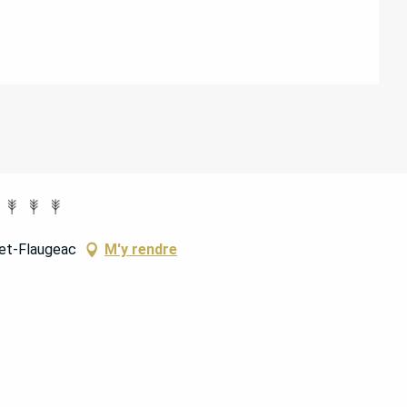
ATIONS
-et-Flaugeac
M'y rendre