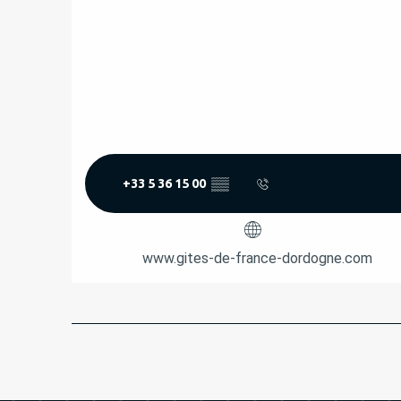
+33 5 36 15 00
▒▒
www.gites-de-france-dordogne.com