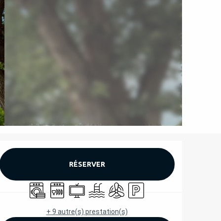
OUVERTURE ET COORD
RÉSERVER
Lave linge
Lave vaisselle
Télévision
Piscine
Air conditionné
Parking
+ 9 autre(s) prestation(s)