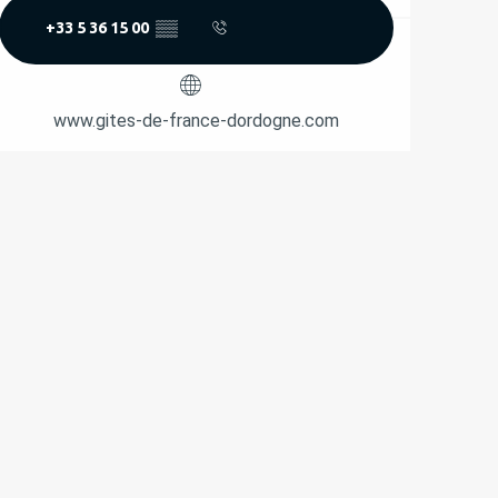
+33 5 36 15 00
▒▒
www.gites-de-france-dordogne.com