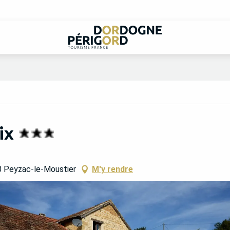
ix
0 Peyzac-le-Moustier
M'y rendre