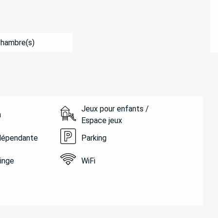
Chambre(s)
Jeux pour enfants /
n
Espace jeux
ndépendante
Parking
linge
WiFi