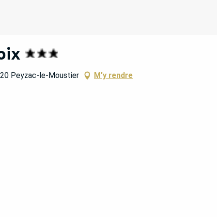
oix
620 Peyzac-le-Moustier
M'y rendre