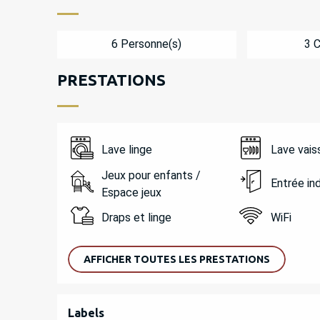
6 Personne(s)
3 
PRESTATIONS
Lave linge
Lave vais
Jeux pour enfants /
Entrée i
Espace jeux
Draps et linge
WiFi
AFFICHER TOUTES LES PRESTATIONS
OFFRES DE PREST
Labels
Labels