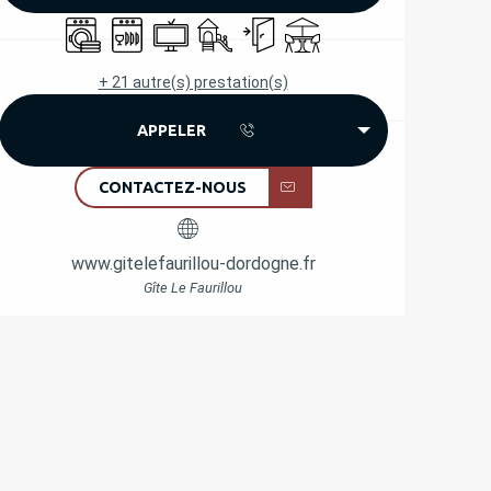
Lave linge
Lave vaisselle
Télévision
Jeux pour enfants / Espace jeux
Entrée indépendante
Terrasse
+ 21 autre(s) prestation(s)
APPELER
CONTACTEZ-NOUS
www.gitelefaurillou-dordogne.fr
Gîte Le Faurillou