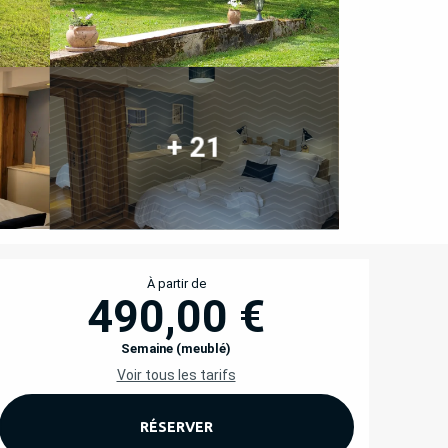
+ 21
OUVERTURE ET COORD
À partir de
490,00 €
Semaine (meublé)
Voir tous les tarifs
RÉSERVER