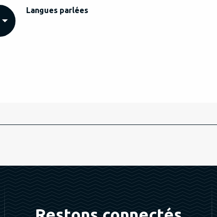
Langues parlées
Langues parlées
Restons connectés