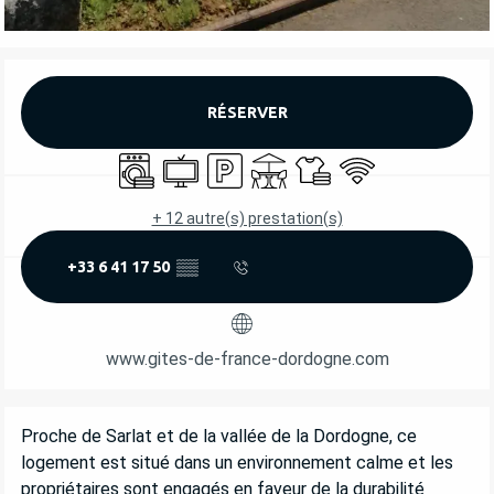
OUVERTURE ET COORDONNÉES
RÉSERVER
Lave linge
Télévision
Parking
Terrasse
Draps et linge
WiFi
+ 12 autre(s) prestation(s)
+33 6 41 17 50
▒▒
www.gites-de-france-dordogne.com
DESCRIPTION
Proche de Sarlat et de la vallée de la Dordogne, ce 
logement est situé dans un environnement calme et les 
propriétaires sont engagés en faveur de la durabilité 