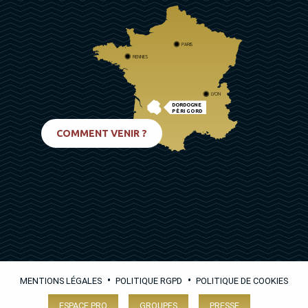
PARIS
RENNES
LYON
DORDOGNE
PÉRIGORD
BIARRITZ
COMMENT VENIR ?
•
•
MENTIONS LÉGALES
POLITIQUE RGPD
POLITIQUE DE COOKIES
ESPACE PRO
GROUPES
PRESSE