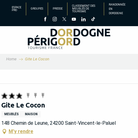
Aller
RANDONNÉE
CLASSEMENT DES
ESPACE
GROUPES
PRESSE
MEUBLÉS DE
EN
au
PRO
TOURISME
DORDOGNE
contenu
principal
Home
Gite Le Cocon
Gite Le Cocon
MEUBLÉS
MAISON
148 Chemin de Leune, 24200 Saint-Vincent-le-Paluel
M'y rendre