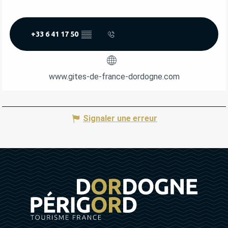
+33 6 41 17 50
▒▒
www.gites-de-france-dordogne.com
Signaler une erreur