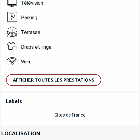
Télévision
Parking
Terrasse
Draps et linge
WiFi
AFFICHER TOUTES LES PRESTATIONS
OFFRES DE PRESTATIONS
Labels
Labels
Gîtes de France
LOCALISATION