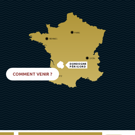
PARIS
RENNES
LYON
DORDOGNE
PÉRIGORD
COMMENT VENIR ?
BIARRITZ