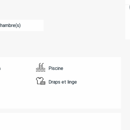
Chambre(s)
n
Piscine
Draps et linge
ATIONS