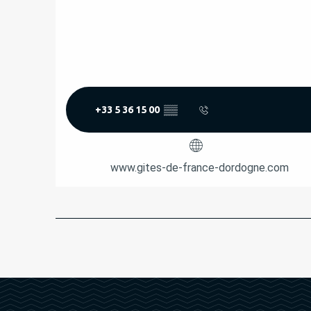
+33 5 36 15 00
▒▒
www.gites-de-france-dordogne.com