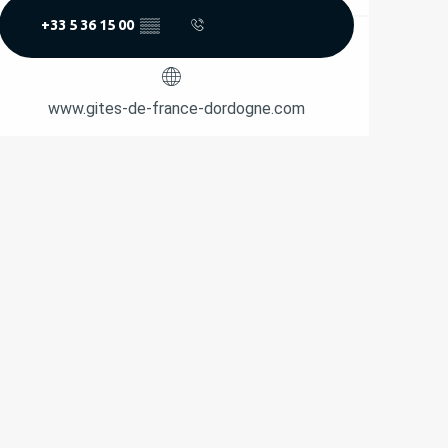
+33 5 36 15 00
▒▒
www.gites-de-france-dordogne.com