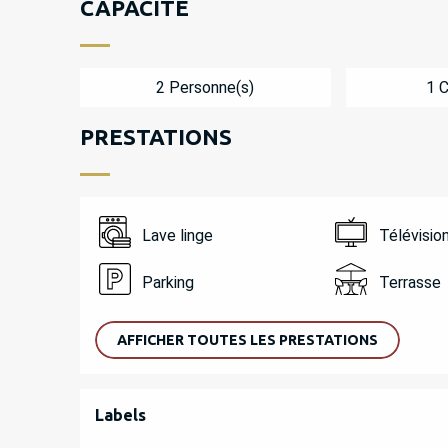
CAPACITÉ
2 Personne(s)
1 
PRESTATIONS
Lave linge
Télévisio
Parking
Terrasse
AFFICHER TOUTES LES PRESTATIONS
OFFRES DE PREST
Labels
Labels