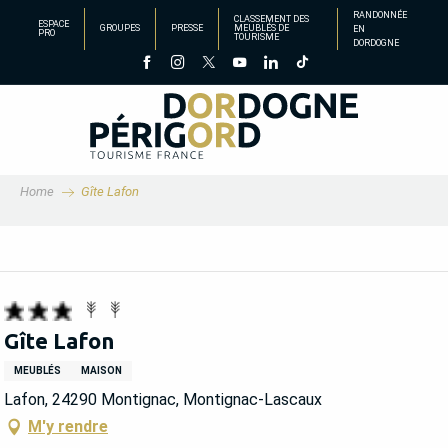
Aller
RANDONNÉE
CLASSEMENT DES
ESPACE
GROUPES
PRESSE
MEUBLÉS DE
EN
au
PRO
TOURISME
DORDOGNE
contenu
principal
Home
Gîte Lafon
Gîte Lafon
MEUBLÉS
MAISON
Lafon, 24290 Montignac, Montignac-Lascaux
M'y rendre