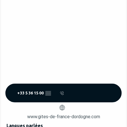
+33 5 36 15 00
▒▒
www.gites-de-france-dordogne.com
Langues parlées
Langues parlées