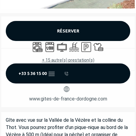
OUVERTURE ET COORDONNÉES
RÉSERVER
Lave linge
Lave vaisselle
Télévision
Piscine
Parking
Draps et linge
+ 15 autre(s) prestation(s)
+33 5 36 15 00
▒▒
www.gites-de-france-dordogne.com
DESCRIPTION
Gîte avec vue sur la Vallée de la Vézère et la colline du 
Thot. Vous pourrez profiter d'un pique-nique au bord de la 
Vézère à 500 m (Idéal pour la pêche) et organiser de 