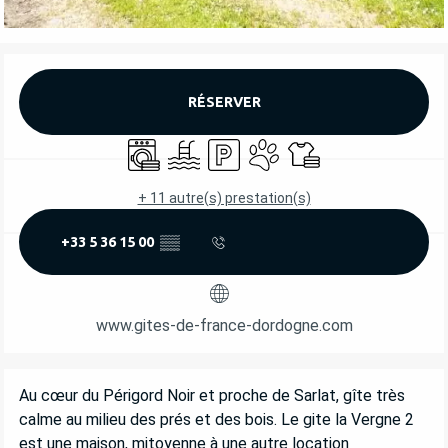
OUVERTURE ET COORDONNÉES
RÉSERVER
Lave linge
Piscine
Parking
Animaux acceptés
Draps et linge
+ 11 autre(s) prestation(s)
+33 5 36 15 00
▒▒
www.gites-de-france-dordogne.com
DESCRIPTION
Au cœur du Périgord Noir et proche de Sarlat, gîte très 
calme au milieu des prés et des bois. Le gite la Vergne 2 
est une maison, mitoyenne à une autre location 