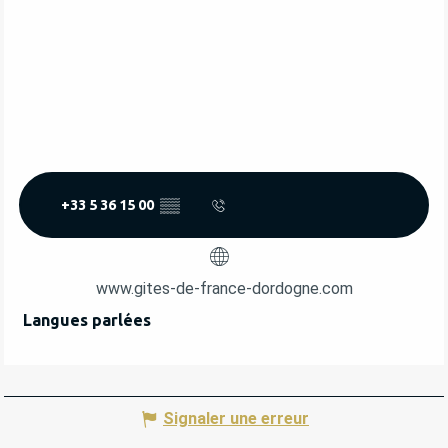
+33 5 36 15 00
▒▒
www.gites-de-france-dordogne.com
Langues parlées
Langues parlées
Signaler une erreur