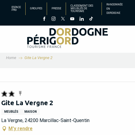
Aller
RANDONNÉE
CLASSEMENT DES
ESPACE
GROUPES
PRESSE
MEUBLÉS DE
EN
au
PRO
TOURISME
DORDOGNE
contenu
principal
Home
Gite La Vergne 2
Gite La Vergne 2
MEUBLÉS
MAISON
La Vergne, 24200 Marcillac-Saint-Quentin
M'y rendre