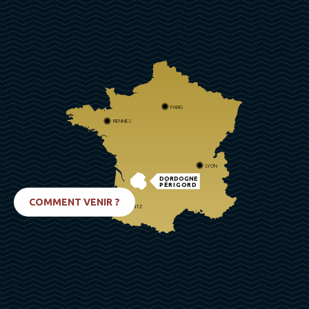
PARIS
RENNES
LYON
DORDOGNE
PÉRIGORD
COMMENT VENIR ?
BIARRITZ